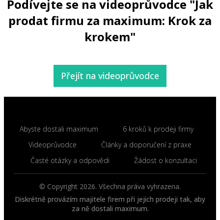
Podívejte se na videoprůvodce "Jak
prodat firmu za maximum: Krok za
krokem"
Přejít na videoprůvodce
Abyste dostali maximum
6 kroků k prodeji firmy
Videoprůvodce
Články a doporučení z praxe
Časté otázky a odpovědi
Žádost o konzultaci
© Copyright
2026
. Všechna práva vyhrazena.
Diskrétně provázím majitele firem při jejich prodeji tak, aby
za ně dostali maximum.