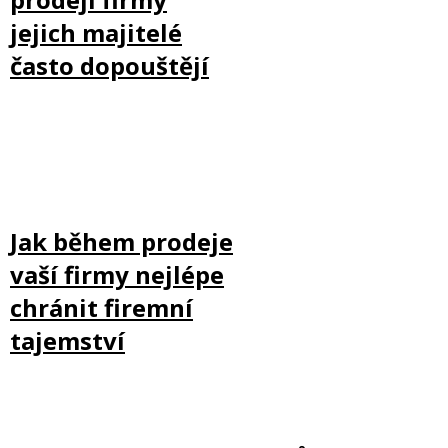
jejich majitelé
často dopouštějí
Jak během prodeje
vaší firmy nejlépe
chránit firemní
tajemství