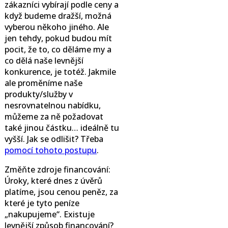
zákazníci vybírají podle ceny a
když budeme dražší, možná
vyberou někoho jiného. Ale
jen tehdy, pokud budou mít
pocit, že to, co děláme my a
co dělá naše levnější
konkurence, je totéž. Jakmile
ale proměníme naše
produkty/služby v
nesrovnatelnou nabídku,
můžeme za ně požadovat
také jinou částku… ideálně tu
vyšší. Jak se odlišit? Třeba
pomocí tohoto postupu
.
Změňte zdroje financování:
Úroky, které dnes z úvěrů
platíme, jsou cenou peněz, za
které je tyto peníze
„nakupujeme“. Existuje
levnější způsob financování?